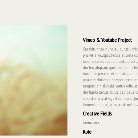
Vimeo & Youtube Project
Curabitur nec nunc eu purus ultric
pharetra volutpat. Fusce et urna con
lobortis consequat aliquet. Curabit
dui leo, aliquam quis tempor eu, lobo
torquent per conubia nostra, per i
posuere dui vitae, semper porta leo
tempus id nisl. Nulla varius, odio ut
dui ligula luctus purus. Sed pelle
molestie orci, at egestas massa. Q
fermentum eros, ac suscipit metus 
Creative Fields
Animation
Role