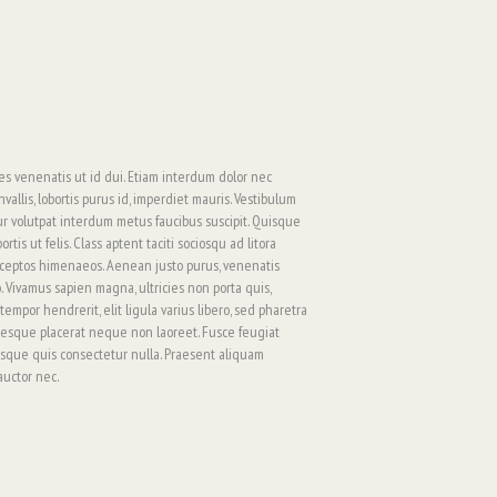
es venenatis ut id dui. Etiam interdum dolor nec
vallis, lobortis purus id, imperdiet mauris. Vestibulum
ur volutpat interdum metus faucibus suscipit. Quisque
rtis ut felis. Class aptent taciti sociosqu ad litora
nceptos himenaeos. Aenean justo purus, venenatis
. Vivamus sapien magna, ultricies non porta quis,
 tempor hendrerit, elit ligula varius libero, sed pharetra
ntesque placerat neque non laoreet. Fusce feugiat
uisque quis consectetur nulla. Praesent aliquam
auctor nec.