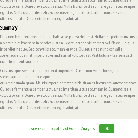
Quisque fermentum semper lectus, nec interdum lacus accumsan id. Suspendisse a
vulputate urna. Donec non lobortis risus. Nulla facilisi. Sed sed nisi eget metus semper
egestas. Nulla quis facilisis elit. Suspendisse eget arcu sed ante rhoncus viverra
ultrices in nulla. Duis pretium eu mi eget volutpat.
Summary
Duis non hendrerit metus. In hac habitasse platea dictumst. Nullam et pretium mauris, a
molestie elit. Praesent imperdiet justo mi, eget laoreet nisl tempor vel. Phasellus quis
imperdiet neque. Sed convallis accumsan gravida. Quisque nec nunc convallis,
scelerisque quam at, imperdiet enim. Proin at volutpat est. Vestibulum vitae sem sed
nunc hendrerit faucibus.
Cras tristique sem quis erat placerat imperdiet. Donec non varius lorem, non
scelerisque nulla. Pellentesque
quis malesuada quam. Mauris imperdiet mattis nibh, sit amet luctus orci auctor sit amet.
Quisque fermentum semper lectus, nec interdum lacus accumsan id. Suspendisse a
vulputate urna. Donec non lobortis risus. Nulla facilisi. Sed sed nisi eget metus semper
egestas. Nulla quis facilisis elit. Suspendisse eget arcu sed ante rhoncus viverra
ultrices in nulla. Duis pretium eu mi eget volutpat.
This site uses the cookies of Google Analytics.
OK