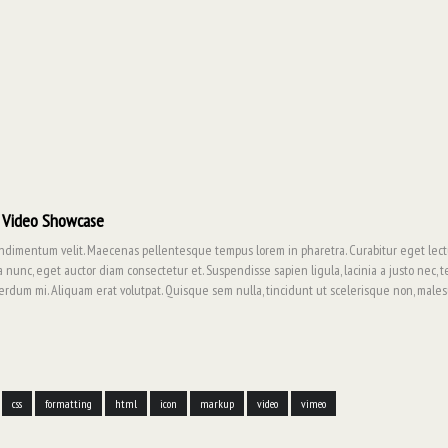
 Video Showcase
ndimentum velit. Maecenas pellentesque tempus lorem in pharetra. Curabitur eget lectus
nunc, eget auctor diam consectetur et. Suspendisse sapien ligula, lacinia a justo nec, 
erdum mi. Aliquam erat volutpat. Quisque sem nulla, tincidunt ut scelerisque non, males
css
formatting
html
icon
markup
video
vimeo