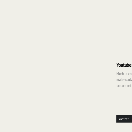
Youtube
Morbi a co
malesuada 
ornare int
content